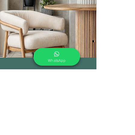
WhatsApp
En Enmater colaboramos
estrechamente con
arquitectos y
diseñadores para crear
soluciones únicas y funcionales
en proyectos de oficina, hoteles,
restaurantes y cafeterías.
Conoce nuestros proyectos