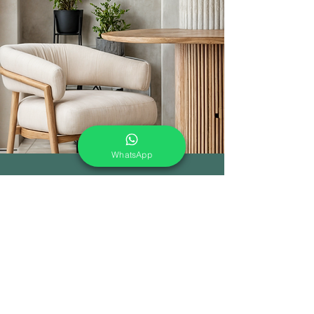
WhatsApp
En Enmater colaboramos
estrechamente con
arquitectos y
diseñadores para crear
soluciones únicas y funcionales
en proyectos de oficina, hoteles,
restaurantes y cafeterías.
Conoce nuestros proyectos