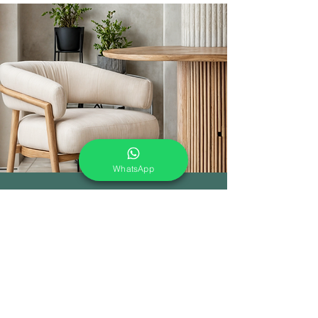
WhatsApp
En Enmater colaboramos
estrechamente con
arquitectos y
diseñadores para crear
soluciones únicas y funcionales
en proyectos de oficina, hoteles,
restaurantes y cafeterías.