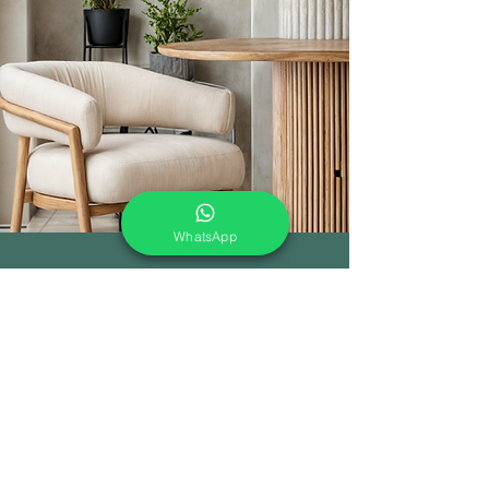
WhatsApp
En Enmater colaboramos
estrechamente con
arquitectos y
diseñadores para crear
soluciones únicas y funcionales
en proyectos de oficina, hoteles,
restaurantes y cafeterías.
Conoce nuestros proyectos