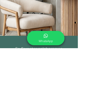
WhatsApp
En Enmater colaboramos
estrechamente con
arquitectos y
diseñadores para crear
soluciones únicas y funcionales
en proyectos de oficina, hoteles,
restaurantes y cafeterías.
Conoce nuestros proyectos