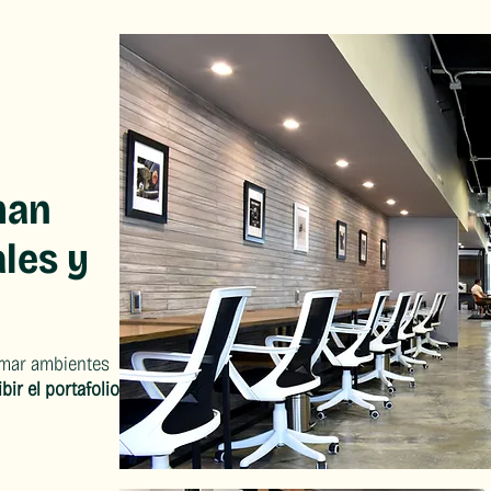
man
les y
ormar ambientes
ir el portafolio de