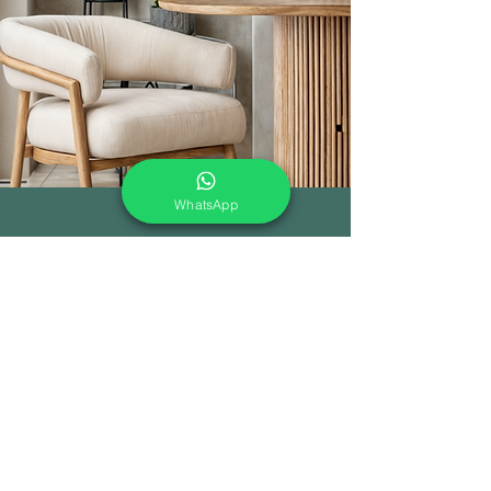
WhatsApp
En Enmater colaboramos
estrechamente con
arquitectos y
diseñadores para crear
soluciones únicas y funcionales
en proyectos de oficina, hoteles,
restaurantes y cafeterías.
Conoce nuestros proyectos