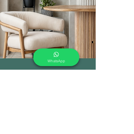
WhatsApp
En Enmater colaboramos
estrechamente con
arquitectos y
diseñadores para crear
soluciones únicas y funcionales
en proyectos de oficina, hoteles,
restaurantes y cafeterías.
Conoce nuestros proyectos