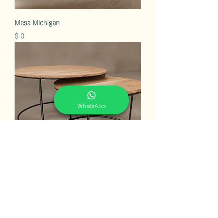
Mesa Michigan
Precio
$ 0
WhatsApp
Mesa Durres
Precio
$ 0