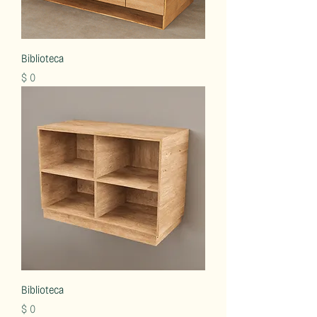
Biblioteca
Precio
$ 0
Biblioteca
Precio
$ 0