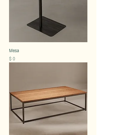
Mesa
Precio
$ 0