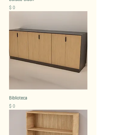
Precio
$ 0
Biblioteca
Precio
$ 0