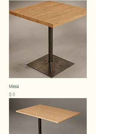
Mesa
Precio
$ 0