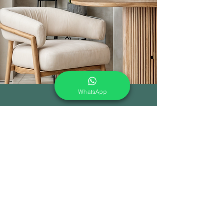
WhatsApp
En Enmater colaboramos
estrechamente con
arquitectos y
diseñadores para crear
soluciones únicas y funcionales
en proyectos de oficina, hoteles,
restaurantes y cafeterías.
Conoce nuestros proyectos