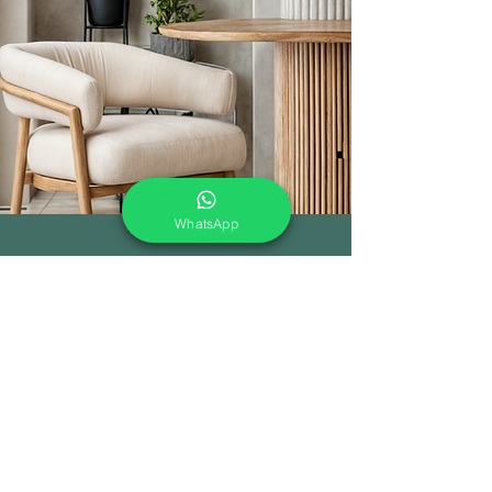
WhatsApp
En Enmater colaboramos
estrechamente con
arquitectos y
diseñadores para crear
soluciones únicas y funcionales
en proyectos de oficina, hoteles,
restaurantes y cafeterías.
Conoce nuestros proyectos